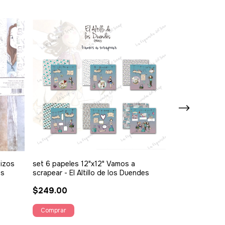
hizos
set 6 papeles 12"x12" Vamos a
set 12 papeles
es
scrapear - El Altillo de los Duendes
nuestro amor - 
$249.00
$479.00