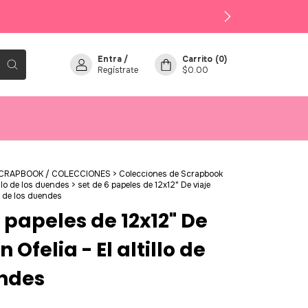
Entra
/
Carrito
(
0
)
Regístrate
$0.00
SCRAPBOOK / COLECCIONES
>
Colecciones de Scrapbook
illo de los duendes
>
set de 6 papeles de 12x12" De viaje
lo de los duendes
6 papeles de 12x12" De
n Ofelia - El altillo de
endes