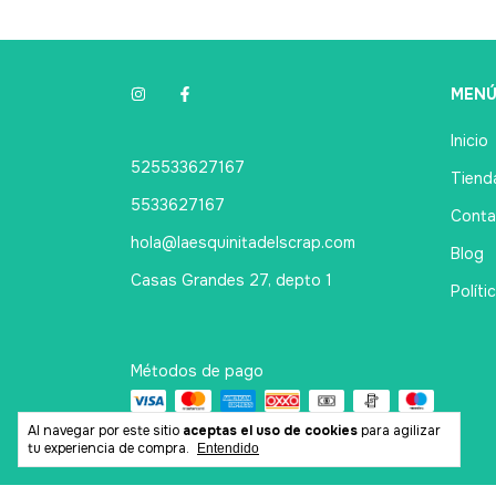
MEN
Inicio
525533627167
Tienda
5533627167
Conta
hola@laesquinitadelscrap.com
Blog
Casas Grandes 27, depto 1
Políti
Métodos de pago
Al navegar por este sitio
aceptas el uso de cookies
para agilizar
tu experiencia de compra.
Entendido