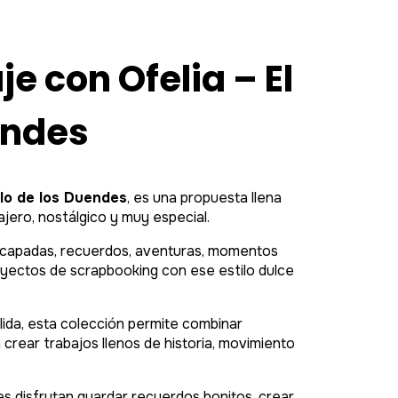
e con Ofelia – El
uendes
illo de los Duendes
, es una propuesta llena
jero, nostálgico y muy especial.
scapadas, recuerdos, aventuras, momentos
proyectos de scrapbooking con ese estilo dulce
lida, esta colección permite combinar
rear trabajos llenos de historia, movimiento
s disfrutan guardar recuerdos bonitos, crear