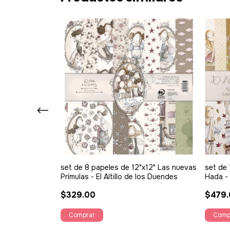
imi la musa - El
set de 8 papeles de 12"x12" Las nuevas
set de 
Prímulas - El Altillo de los Duendes
Hada - 
$329.00
$479.