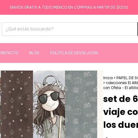
ENVÍOS GRATIS A TODO MÉXICO EN COMPRAS A PARTIR DE $1200
ONTACTO
BLOG
POLÍTICA DE DEVOLUCIÓN
Inicio
>
PAPEL DE 
>
colecciones El Alt
con Ofelia - El altil
set de 
viaje co
los du