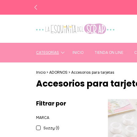
CATEGORÍAS
INICIO
TIENDA ON LINE
C
Inicio
>
ADORNOS
>
Accesorios para tarjetas
Accesorios para tarjet
Filtrar por
MARCA
Suzzy (1)