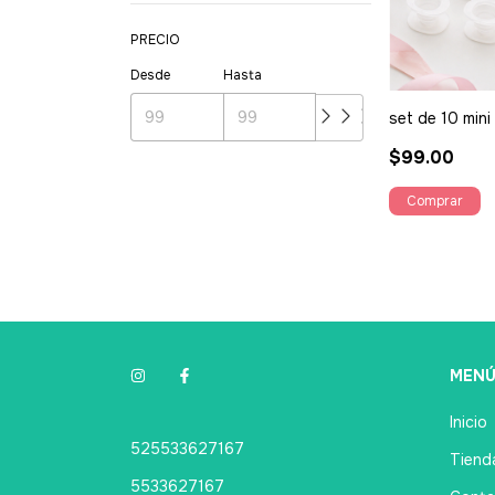
PRECIO
Desde
Hasta
set de 10 min
$99.00
MEN
Inicio
525533627167
Tienda
5533627167