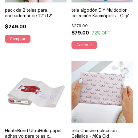
pack de 2 telas para
tela algodón DIY Multicolor
encuadernar de 12"x12"
colección Karimópolis - Gigi's
Juntos colección Karimópolis
Lab
$249.00
$279.00
- Gigi's Lab
$79.00
72
% OFF
HeatnBond UltraHold papel
tela Chesire colección
adhesivo para telas x
Celialice - Alúa Cid