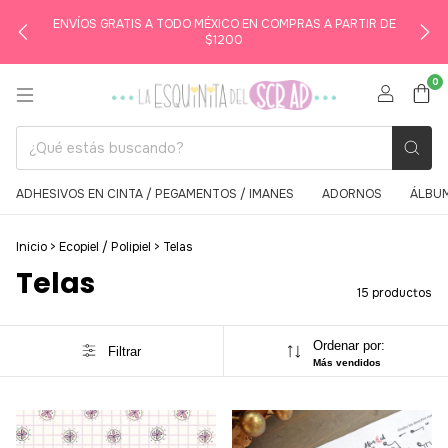
ENVÍOS GRATIS A TODO MÉXICO EN COMPRAS A PARTIR DE
$1200
0
ADHESIVOS EN CINTA / PEGAMENTOS / IMANES
ADORNOS
ÁLBUM
Inicio
>
Ecopiel / Polipiel
>
Telas
Telas
15 productos
Ordenar por:
Filtrar
Más vendidos