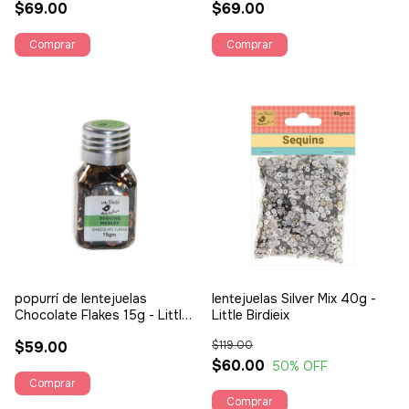
$69.00
$69.00
popurrí de lentejuelas
lentejuelas Silver Mix 40g -
Chocolate Flakes 15g - Little
Little Birdieix
Birdie
$59.00
$119.00
$60.00
50
% OFF