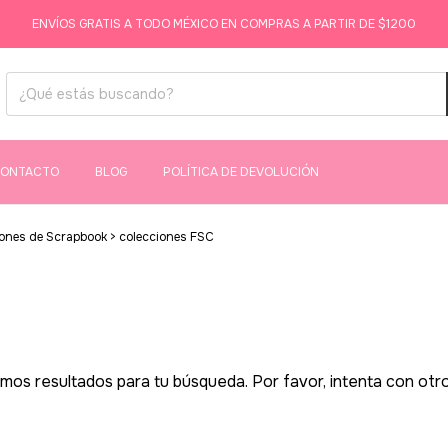
ENVÍOS GRATIS A TODO MÉXICO EN COMPRAS A PARTIR DE $1200
ONTACTO
BLOG
POLÍTICA DE DEVOLUCIÓN
iones de Scrapbook
>
colecciones FSC
os resultados para tu búsqueda. Por favor, intenta con otros