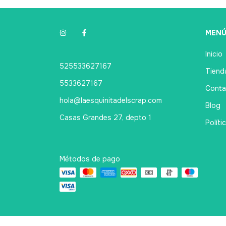
MEN
Inicio
525533627167
Tienda
5533627167
Conta
hola@laesquinitadelscrap.com
Blog
Casas Grandes 27, depto 1
Políti
Métodos de pago