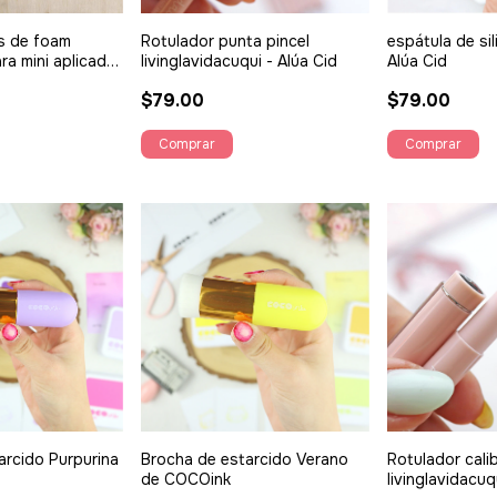
as de foam
Rotulador punta pincel
espátula de sil
a mini aplicador
livinglavidacuqui - Alúa Cid
Alúa Cid
zy
$79.00
$79.00
arcido Purpurina
Brocha de estarcido Verano
Rotulador cali
de COCOink
livinglavidacuq