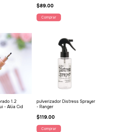
Suzzy
$89.00
brado 1.2
pulverizador Distress Sprayer
ui - Alúa Cid
- Ranger
$119.00