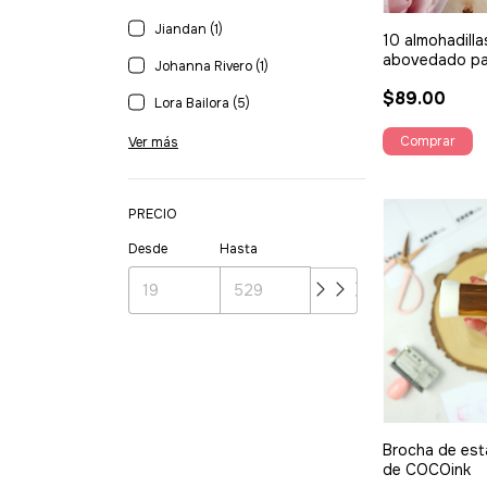
Jiandan (1)
10 almohadill
abovedado par
Johanna Rivero (1)
de tinta - Suz
$89.00
Lora Bailora (5)
Ver más
PRECIO
Desde
Hasta
Brocha de est
de COCOink