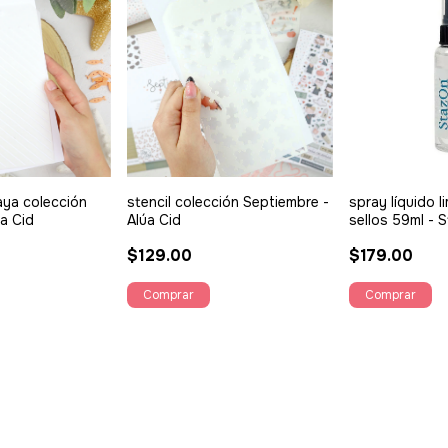
laya colección
stencil colección Septiembre -
spray líquido l
úa Cid
Alúa Cid
sellos 59ml - 
$129.00
$179.00