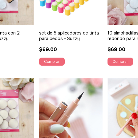
inta con 2
set de 5 aplicadores de tinta
10 almohadilla
uzzy
para dedos - Suzzy
redondo para m
de tinta - Suz
$69.00
$69.00