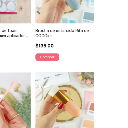
s de foam
Brocha de estarcido Rita de
ini aplicador
COCOink
zy
$135.00