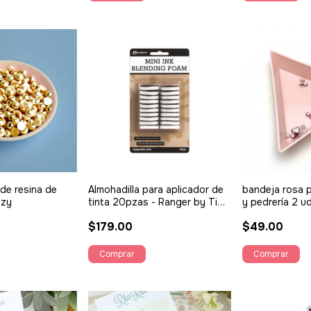
 de resina de
Almohadilla para aplicador de
bandeja rosa p
zzy
tinta 20pzas - Ranger by Tim
y pedrería 2 u
Holtz
$179.00
$49.00