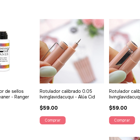
or de sellos
Rotulador calibrado 0.05
Rotulador cali
leaner - Ranger
livinglavidacuqui - Alúa Cid
livinglavidacuq
$59.00
$59.00