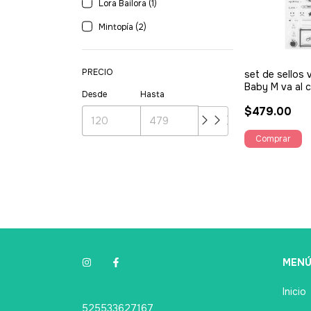
Lora Bailora (1)
Mintopía (2)
PRECIO
set de sellos v
Baby M va al c
Desde
Hasta
Bailora
$479.00
MEN
Inicio
525533627167