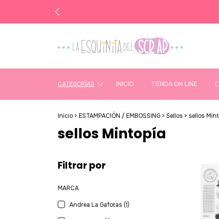
CATEGORÍAS
INICIO
TIENDA ON LINE
C
Inicio
>
ESTAMPACIÓN / EMBOSSING
>
Sellos
>
sellos Min
sellos Mintopía
Filtrar por
MARCA
Andrea La Gafotas (1)