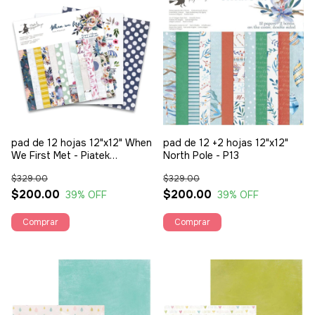
pad de 12 hojas 12"x12" When
pad de 12 +2 hojas 12"x12"
We First Met - Piatek
North Pole - P13
Trzynastego P13-381
$329.00
$329.00
$200.00
$200.00
39
% OFF
39
% OFF