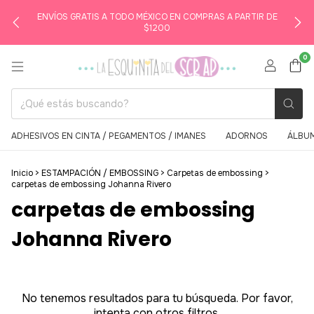
ENVÍOS GRATIS A TODO MÉXICO EN COMPRAS A PARTIR DE
$1200
0
ADHESIVOS EN CINTA / PEGAMENTOS / IMANES
ADORNOS
ÁLBUM
Inicio
>
ESTAMPACIÓN / EMBOSSING
>
Carpetas de embossing
>
carpetas de embossing Johanna Rivero
carpetas de embossing
Johanna Rivero
No tenemos resultados para tu búsqueda. Por favor,
intenta con otros filtros.