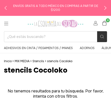
ENVÍOS GRATIS A TODO MÉXICO EN COMPRAS A PARTIR DE
$1200
0
ADHESIVOS EN CINTA / PEGAMENTOS / IMANES
ADORNOS
ÁLBUM
Inicio
>
MIX MEDIA
>
Stencils
>
stencils Cocoloko
stencils Cocoloko
No tenemos resultados para tu búsqueda. Por favor,
intenta con otros filtros.