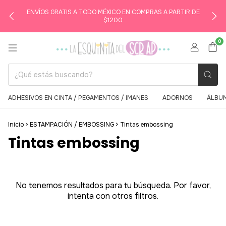
ENVÍOS GRATIS A TODO MÉXICO EN COMPRAS A PARTIR DE
$1200
0
ADHESIVOS EN CINTA / PEGAMENTOS / IMANES
ADORNOS
ÁLBUM
Inicio
>
ESTAMPACIÓN / EMBOSSING
>
Tintas embossing
Tintas embossing
No tenemos resultados para tu búsqueda. Por favor,
intenta con otros filtros.