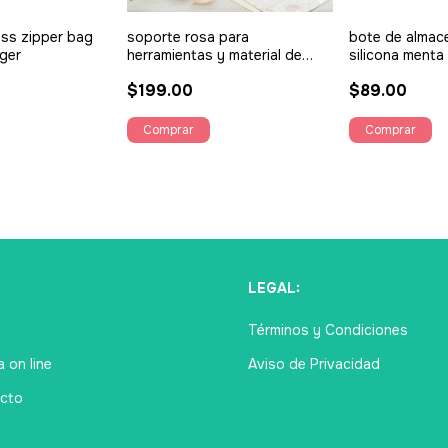
ess zipper bag
soporte rosa para
bote de almac
ger
herramientas y material de
silicona menta
escritura - Suzzy
$199.00
$89.00
Ú
LEGAL:
Términos y Condiciones
 on line
Aviso de Privacidad
cto