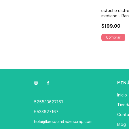
estuche distr
mediano - Ran
$199.00
MEN
Inicio
525533627167
Tienda
5533627167
Conta
hola@laesquinitadelscrap.com
Blog