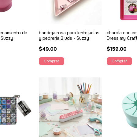
cenamiento de
bandeja rosa para lentejuelas
charola con e
- Suzzy
y pedrería 2 uds - Suzzy
Dress my Craf
$49.00
$159.00