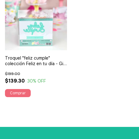
Troquel "feliz cumple"
colección Feliz en tu día - Gigi
et moi
$199.00
$139.30
30
% OFF