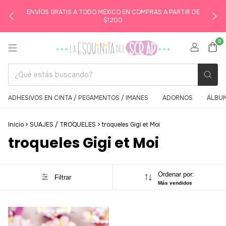
ENVÍOS GRATIS A TODO MÉXICO EN COMPRAS A PARTIR DE
$1200
0
ADHESIVOS EN CINTA / PEGAMENTOS / IMANES
ADORNOS
ÁLBUM
Inicio
>
SUAJES / TROQUELES
>
troqueles Gigi et Moi
troqueles Gigi et Moi
Ordenar por:
Filtrar
Más vendidos