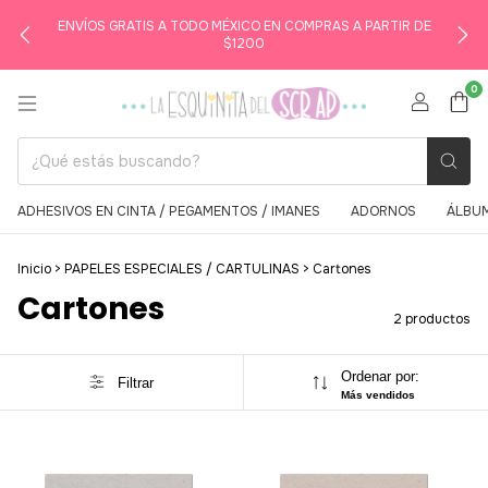
ENVÍOS GRATIS A TODO MÉXICO EN COMPRAS A PARTIR DE
$1200
0
ADHESIVOS EN CINTA / PEGAMENTOS / IMANES
ADORNOS
ÁLBUM
Inicio
>
PAPELES ESPECIALES / CARTULINAS
>
Cartones
Cartones
2 productos
Ordenar por:
Filtrar
Más vendidos