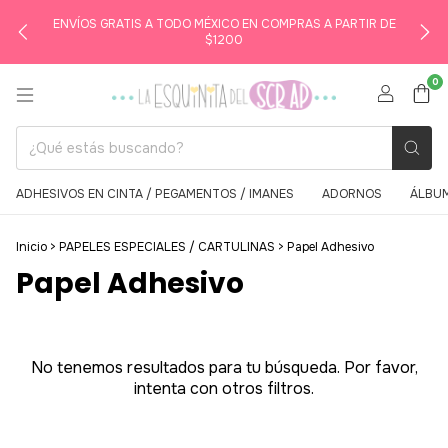
ENVÍOS GRATIS A TODO MÉXICO EN COMPRAS A PARTIR DE
$1200
0
ADHESIVOS EN CINTA / PEGAMENTOS / IMANES
ADORNOS
ÁLBUM
Inicio
>
PAPELES ESPECIALES / CARTULINAS
>
Papel Adhesivo
Papel Adhesivo
No tenemos resultados para tu búsqueda. Por favor,
intenta con otros filtros.