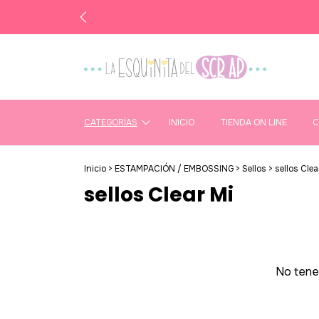
CATEGORÍAS
INICIO
TIENDA ON LINE
C
Inicio
>
ESTAMPACIÓN / EMBOSSING
>
Sellos
>
sellos Clea
sellos Clear Mi
No tenem