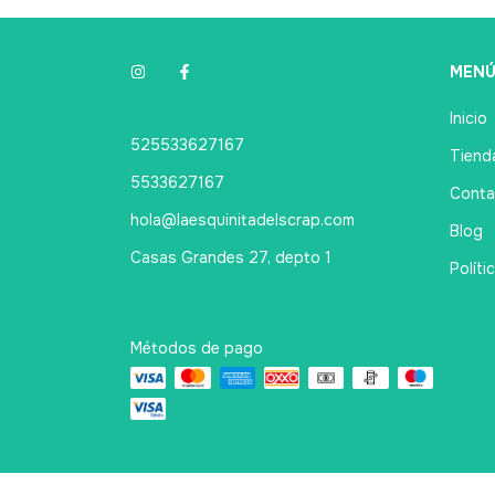
MEN
Inicio
525533627167
Tienda
5533627167
Conta
hola@laesquinitadelscrap.com
Blog
Casas Grandes 27, depto 1
Políti
Métodos de pago