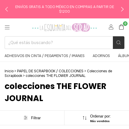
ENVÍOS GRATIS A TODO MÉXICO EN COMPRAS A PARTIR DE
$1200
0
ADHESIVOS EN CINTA / PEGAMENTOS / IMANES
ADORNOS
ÁLBUM
Inicio
>
PAPEL DE SCRAPBOOK / COLECCIONES
>
Colecciones de
Scrapbook
>
colecciones THE FLOWER JOURNAL
colecciones THE FLOWER
JOURNAL
Ordenar por:
Filtrar
Más vendidos