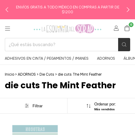
ENVÍOS GRATIS A TODO MÉXICO EN COMPRAS A PARTIR DE
$1200
0
ADHESIVOS EN CINTA / PEGAMENTOS / IMANES
ADORNOS
ÁLBUM
Inicio
>
ADORNOS
>
Die Cuts
>
die cuts The Mint Feather
die cuts The Mint Feather
Ordenar por:
Filtrar
Más vendidos