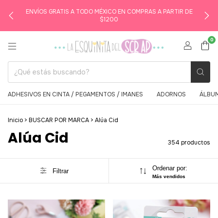
ENVÍOS GRATIS A TODO MÉXICO EN COMPRAS A PARTIR DE
$1200
0
ADHESIVOS EN CINTA / PEGAMENTOS / IMANES
ADORNOS
ÁLBUM
Inicio
>
BUSCAR POR MARCA
>
Alúa Cid
Alúa Cid
354 productos
Ordenar por:
Filtrar
Más vendidos