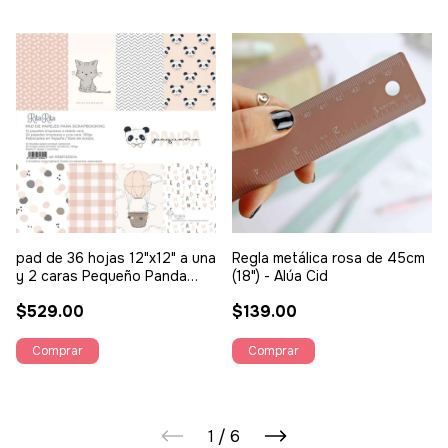
pad de 36 hojas 12"x12" a una
Regla metálica rosa de 45cm
y 2 caras Pequeño Panda
(18") - Alúa Cid
rosa - Alúa Cid
$529.00
$139.00
1
/
6