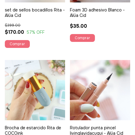
set de sellos bocadillos Rita -
Foam 3D adhesivo Blanco -
Alúa Cid
Alúa Cid
$399.00
$35.00
$170.00
57
% OFF
Brocha de estarcido Rita de
Rotulador punta pincel
COCOink
livinglavidacuqui - Alúa Cid