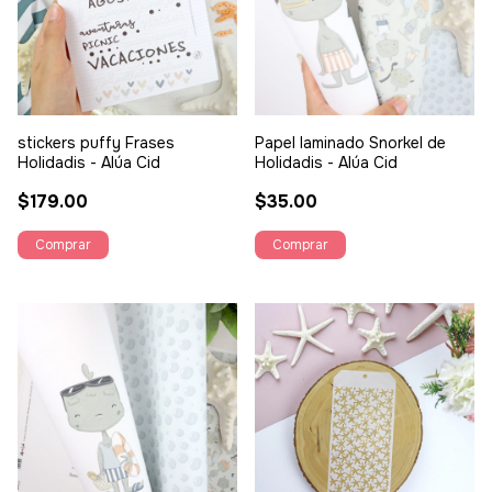
stickers puffy Frases
Papel laminado Snorkel de
Holidadis - Alúa Cid
Holidadis - Alúa Cid
$179.00
$35.00