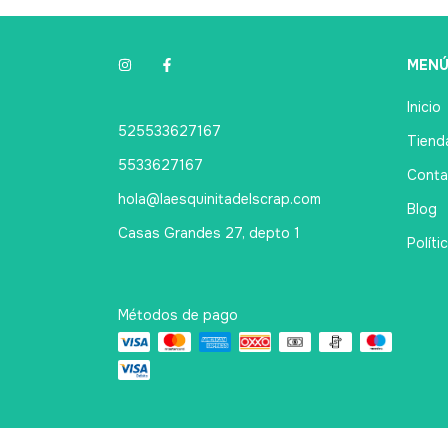
MEN
Inicio
525533627167
Tienda
5533627167
Conta
hola@laesquinitadelscrap.com
Blog
Casas Grandes 27, depto 1
Políti
Métodos de pago