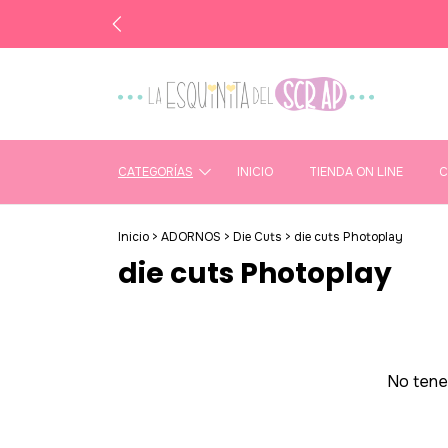
CATEGORÍAS
INICIO
TIENDA ON LINE
C
Inicio
>
ADORNOS
>
Die Cuts
>
die cuts Photoplay
die cuts Photoplay
No tenem