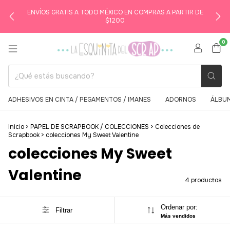
ENVÍOS GRATIS A TODO MÉXICO EN COMPRAS A PARTIR DE
$1200
0
ADHESIVOS EN CINTA / PEGAMENTOS / IMANES
ADORNOS
ÁLBUM
Inicio
>
PAPEL DE SCRAPBOOK / COLECCIONES
>
Colecciones de
Scrapbook
>
colecciones My Sweet Valentine
colecciones My Sweet
Valentine
4 productos
Ordenar por:
Filtrar
Más vendidos