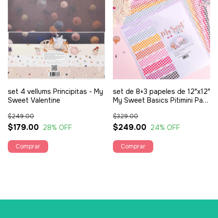
set 4 vellums Principitas - My
set de 8+3 papeles de 12"x12"
Sweet Valentine
My Sweet Basics Pitimini Pata
de gallo - My Sweet Valentine
$249.00
$329.00
$179.00
$249.00
28
% OFF
24
% OFF