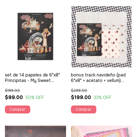
set de 14 papeles de 6"x8"
bonus track navideño (pad
Principitas - My Sweet
6"x8" + acetato + vellum)
Valentine
Principitas - My Sweet
$199.00
$299.00
Valentine
$99.00
$199.00
50
% OFF
33
% OFF