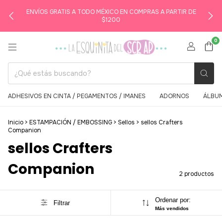
ENVÍOS GRATIS A TODO MÉXICO EN COMPRAS A PARTIR DE
$1200
0
ADHESIVOS EN CINTA / PEGAMENTOS / IMANES
ADORNOS
ÁLBUM
Inicio
>
ESTAMPACIÓN / EMBOSSING
>
Sellos
>
sellos Crafters
Companion
sellos Crafters
Companion
2 productos
Ordenar por:
Filtrar
Más vendidos