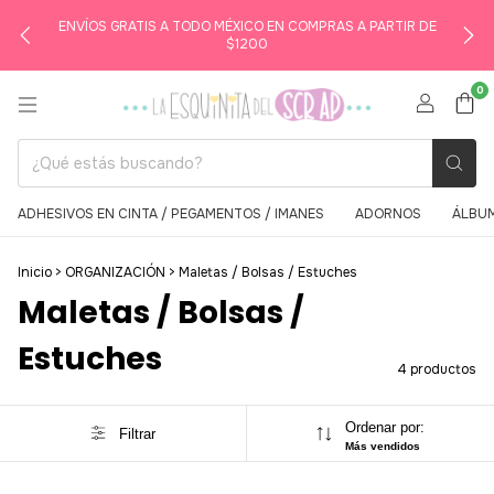
ENVÍOS GRATIS A TODO MÉXICO EN COMPRAS A PARTIR DE
$1200
0
ADHESIVOS EN CINTA / PEGAMENTOS / IMANES
ADORNOS
ÁLBUM
Inicio
>
ORGANIZACIÓN
>
Maletas / Bolsas / Estuches
Maletas / Bolsas /
Estuches
4 productos
Ordenar por:
Filtrar
Más vendidos