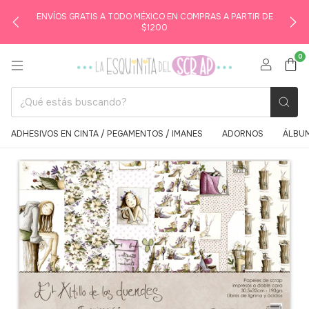
ENVÍOS GRATIS A TODO MÉXICO EN COMPRAS A PARTIR DE
$1200
0
ADHESIVOS EN CINTA / PEGAMENTOS / IMANES
ADORNOS
ÁLBUM