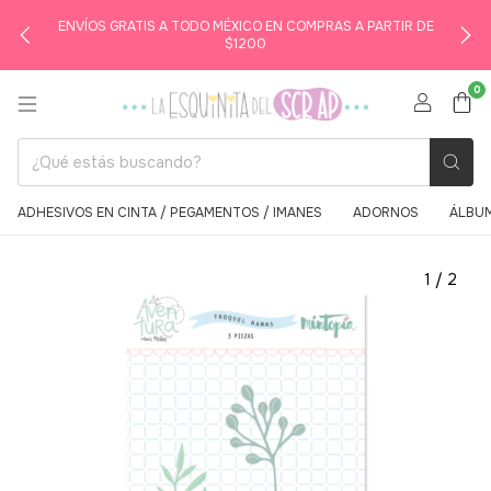
ENVÍOS GRATIS A TODO MÉXICO EN COMPRAS A PARTIR DE
$1200
0
ADHESIVOS EN CINTA / PEGAMENTOS / IMANES
ADORNOS
ÁLBUM
1
/
2