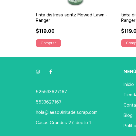
Weathered Wood
tinta distress spritz Mowed Lawn -
tinta d
Ranger
Ranger
$119.00
$119.
MEN
Inicio
525533627167
Tienda
5533627167
Conta
hola@laesquinitadelscrap.com
Blog
Casas Grandes 27, depto 1
Políti