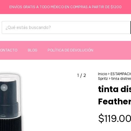
ENVÍOS GRATIS A TODO MÉXICO EN COMPRAS A PARTIR DE $1200
ONTACTO
BLOG
POLÍTICA DE DEVOLUCIÓN
Inicio
>
ESTAMPACI
1
/
2
Spritz
>
tinta distr
tinta d
Feather
$119.0