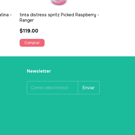
tina -
tinta distress spritz Picked Raspberry -
tinta distress 
Ranger
Ranger
$119.00
$119.00
Newsletter