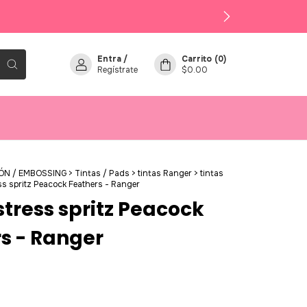
Entra
/
Carrito
(
0
)
Regístrate
$0.00
ÓN / EMBOSSING
>
Tintas / Pads
>
tintas Ranger
>
tintas
ess spritz Peacock Feathers - Ranger
istress spritz Peacock
s - Ranger
0