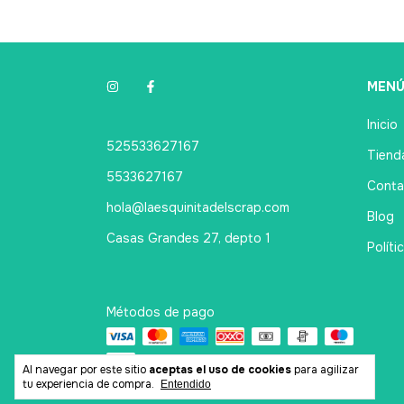
MEN
Inicio
525533627167
Tienda
5533627167
Conta
hola@laesquinitadelscrap.com
Blog
Casas Grandes 27, depto 1
Políti
Métodos de pago
Al navegar por este sitio
aceptas el uso de cookies
para agilizar
tu experiencia de compra.
Entendido