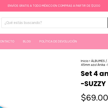
ENVÍOS GRATIS A TODO MÉXICO EN COMPRAS A PARTIR DE $1200
ONTACTO
BLOG
POLÍTICA DE DEVOLUCIÓN
Inicio
>
ÁLBUMES /
45mm azul Ánika 
Set 4 a
-SUZZY
$69.0