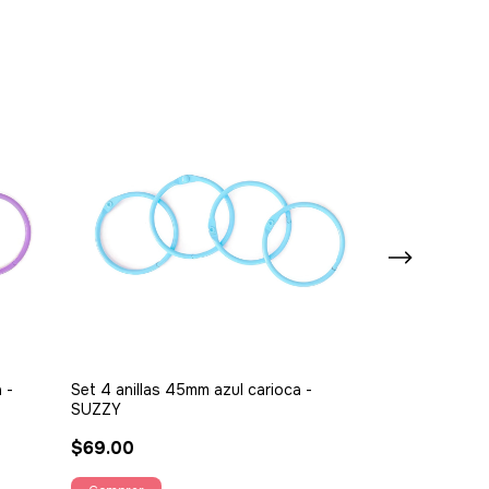
 -
Set 4 anillas 45mm azul carioca -
Set 4 anillas 
SUZZY
$69.00
$69.00