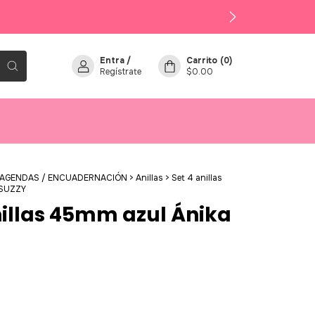
Entra
/
Carrito
(
0
)
Regístrate
$0.00
 AGENDAS / ENCUADERNACIÓN
>
Anillas
>
Set 4 anillas
-SUZZY
nillas 45mm azul Ánika
0