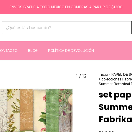
ENVÍOS GRATIS A TODO MÉXICO EN COMPRAS A PARTIR DE $1200
ONTACTO
BLOG
POLÍTICA DE DEVOLUCIÓN
Inicio
>
PAPEL DE 
1
/
12
>
colecciones Fabri
Summer Botanical D
set pap
Summer 
Fabrika