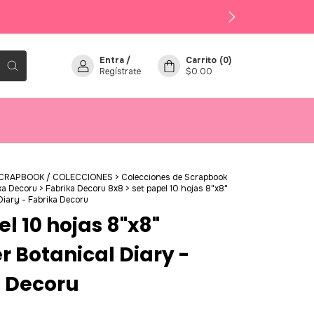
Entra
/
Carrito
(
0
)
Regístrate
$0.00
SCRAPBOOK / COLECCIONES
>
Colecciones de Scrapbook
ka Decoru
>
Fabrika Decoru 8x8
>
set papel 10 hojas 8"x8"
iary - Fabrika Decoru
el 10 hojas 8"x8"
Botanical Diary -
 Decoru