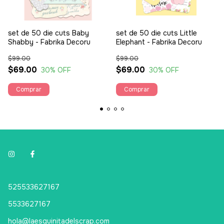
set de 50 die cuts Baby
set de 50 die cuts Little
Shabby - Fabrika Decoru
Elephant - Fabrika Decoru
$99.00
$99.00
$69.00
$69.00
30
% OFF
30
% OFF
525533627167
5533627167
hola@laesquinitadelscrap.com