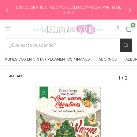
ENVÍOS GRATIS A TODO MÉXICO EN COMPRAS A PARTIR DE
$1200
0
ADHESIVOS EN CINTA / PEGAMENTOS / IMANES
ADORNOS
ÁLBUM
AGOTADO
1
/
2