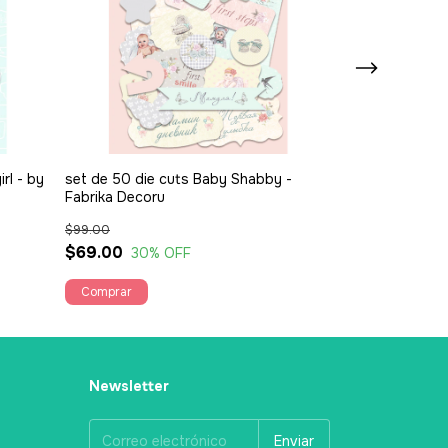
rl - by
set de 50 die cuts Baby Shabby -
set de 45 die 
Fabrika Decoru
- Fabrika Deco
$99.00
$99.00
$69.00
$69.00
30
% OFF
30
% 
Newsletter