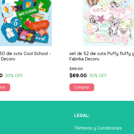
50 die cuts Cool School -
set de 52 die cuts Puffy fluffy gi
a Decoru
Fabrika Decoru
$99.00
0
$69.00
30
% OFF
30
% OFF
Ú
LEGAL:
Términos y Condiciones