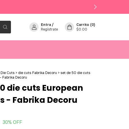
Entra
/
Carrito
(
0
)
Regístrate
$0.00
Die Cuts
>
die cuts Fabrika Decoru
>
set de 50 die cuts
- Fabrika Decoru
50 die cuts European
s - Fabrika Decoru
0
30
% OFF