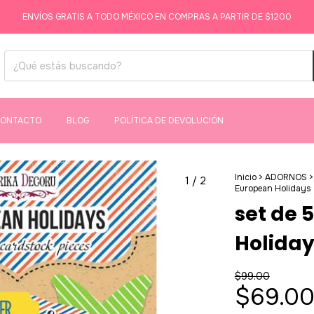
ENVÍOS GRATIS A TODO MÉXICO EN COMPRAS A PARTIR DE $1200
ONTACTO
BLOG
POLÍTICA DE DEVOLUCIÓN
Inicio
>
ADORNOS
>
1
/
2
European Holidays 
set de 
Holiday
$99.00
$69.0