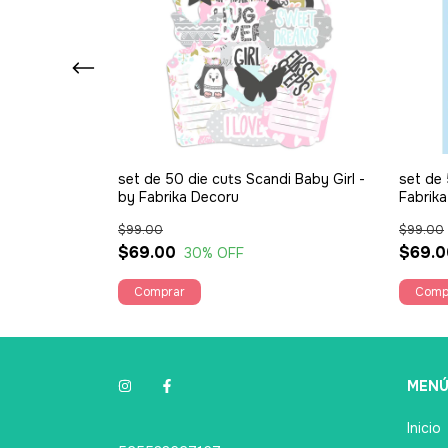
 Teens - Fabrika
set de 50 die cuts Scandi Baby Girl -
set de 
by Fabrika Decoru
Fabrik
$99.00
$99.00
$69.00
$69.0
30
% OFF
MEN
Inicio