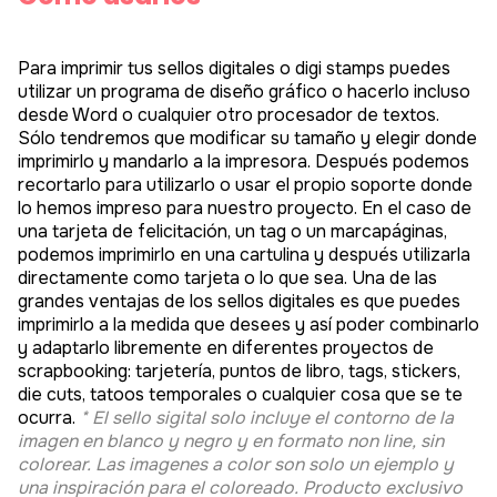
Cómo usarlos
Para imprimir tus sellos digitales o digi stamps puedes
utilizar un programa de diseño gráfico o hacerlo incluso
desde Word o cualquier otro procesador de textos.
Sólo tendremos que modificar su tamaño y elegir donde
imprimirlo y mandarlo a la impresora. Después podemos
recortarlo para utilizarlo o usar el propio soporte donde
lo hemos impreso para nuestro proyecto. En el caso de
una tarjeta de felicitación, un tag o un marcapáginas,
podemos imprimirlo en una cartulina y después utilizarla
directamente como tarjeta o lo que sea. Una de las
grandes ventajas de los sellos digitales es que puedes
imprimirlo a la medida que desees y así poder combinarlo
y adaptarlo libremente en diferentes proyectos de
scrapbooking: tarjetería, puntos de libro, tags, stickers,
die cuts, tatoos temporales o cualquier cosa que se te
ocurra.
* El sello sigital solo incluye el contorno de la
imagen en blanco y negro y en formato non line, sin
colorear. Las imagenes a color son solo un ejemplo y