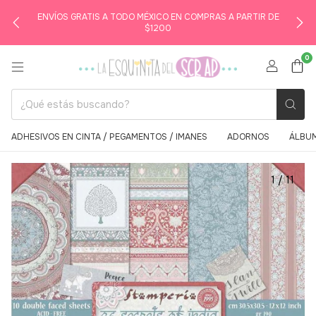
ENVÍOS GRATIS A TODO MÉXICO EN COMPRAS A PARTIR DE
$1200
0
ADHESIVOS EN CINTA / PEGAMENTOS / IMANES
ADORNOS
ÁLBUM
1
/
11