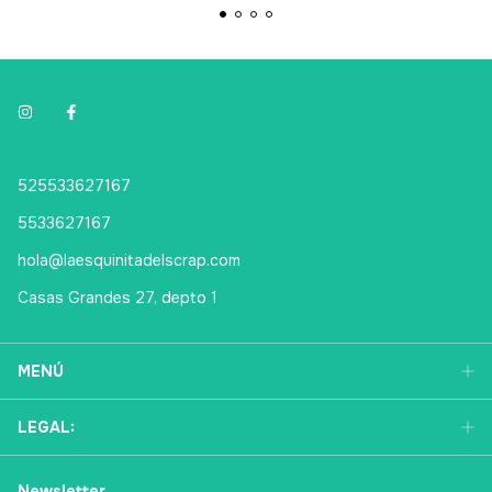
525533627167
5533627167
hola@laesquinitadelscrap.com
Casas Grandes 27, depto 1
MENÚ
LEGAL:
Newsletter