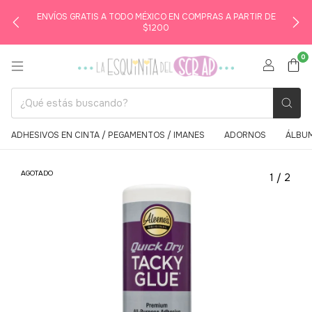
ENVÍOS GRATIS A TODO MÉXICO EN COMPRAS A PARTIR DE
$1200
0
ADHESIVOS EN CINTA / PEGAMENTOS / IMANES
ADORNOS
ÁLBUM
AGOTADO
1
/
2