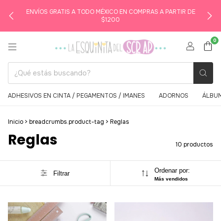
ENVÍOS GRATIS A TODO MÉXICO EN COMPRAS A PARTIR DE
$1200
0
ADHESIVOS EN CINTA / PEGAMENTOS / IMANES
ADORNOS
ÁLBUM
Inicio
>
breadcrumbs.product-tag
>
Reglas
Reglas
10 productos
Ordenar por:
Filtrar
Más vendidos