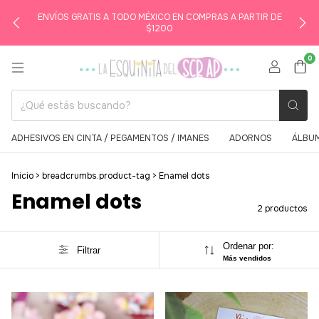
ENVÍOS GRATIS A TODO MÉXICO EN COMPRAS A PARTIR DE
$1200
0
ADHESIVOS EN CINTA / PEGAMENTOS / IMANES
ADORNOS
ÁLBUM
Inicio
>
breadcrumbs.product-tag
>
Enamel dots
Enamel dots
2 productos
Ordenar por:
Filtrar
Más vendidos