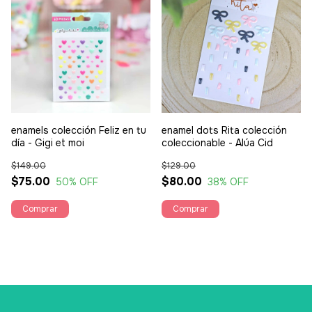
enamels colección Feliz en tu
enamel dots Rita colección
día - Gigi et moi
coleccionable - Alúa Cid
$149.00
$129.00
$75.00
$80.00
50
% OFF
38
% OFF